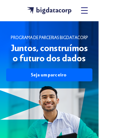
PROGRAMA DE PARCERIAS BIGDATACORP
Juntos, construímos
o futuro dos dados
Seja um parceiro