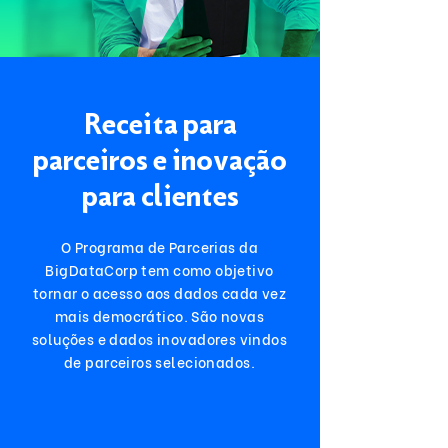
Receita para
parceiros e inovação
para clientes
O Programa de Parcerias da
BigDataCorp tem como objetivo
tornar o acesso aos dados cada vez
mais democrático. São novas
soluções e dados inovadores vindos
de parceiros selecionados.