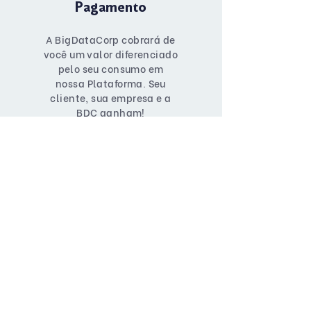
Pagamento
A BigDataCorp cobrará de
você um valor diferenciado
pelo seu consumo em
nossa Plataforma. Seu
cliente, sua empresa e a
BDC ganham!
Vamos juntos!
Junte-se ao Programa de
Parcerias da BigDataCorp.