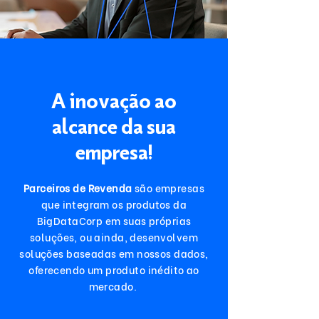
A inovação ao
alcance da sua
empresa!
Parceiros de Revenda
são empresas
que integram os produtos da
BigDataCorp em suas próprias
soluções, ou ainda, desenvolvem
soluções baseadas em nossos dados,
oferecendo um produto inédito ao
mercado.