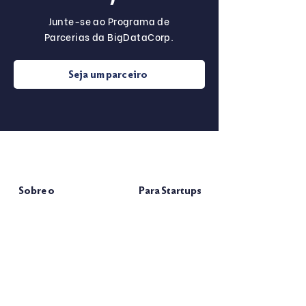
Junte-se ao Programa de
Parcerias da BigDataCorp.
Seja um parceiro
Sobre o
Para Startups
Programa
Press Start
Nossos Parceiros
Tipos de
FAQ
Parceiros