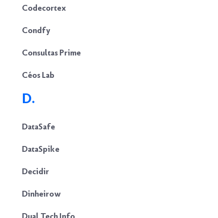
Codecortex
Condfy
Consultas Prime
Céos Lab
D.
DataSafe
DataSpike
Decidir
Dinheirow
Dual Tech Info