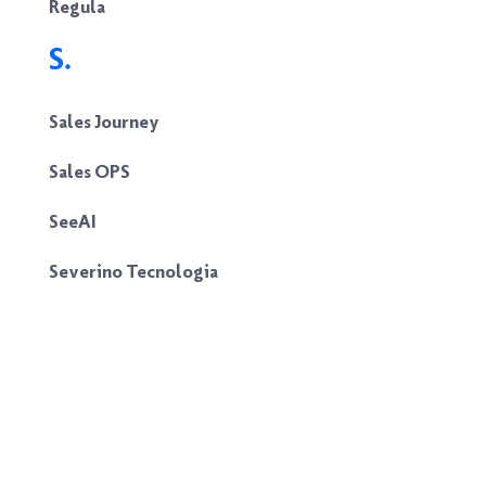
Regula
S.
Sales Journey
Sales OPS
SeeAI
Severino Tecnologia
Sixchains
Soluti
Stallos
Stric