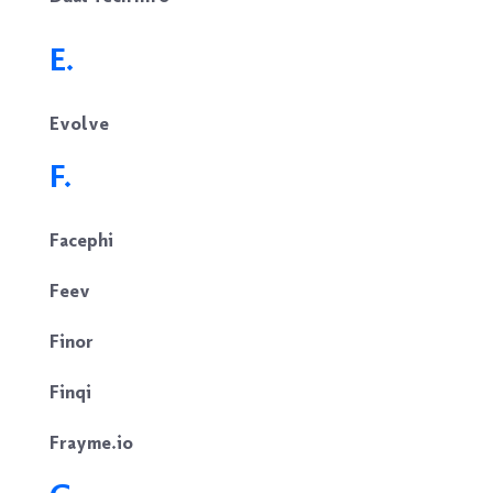
E.
Evolve
F.
Facephi
Feev
Finor
Finqi
Frayme.io