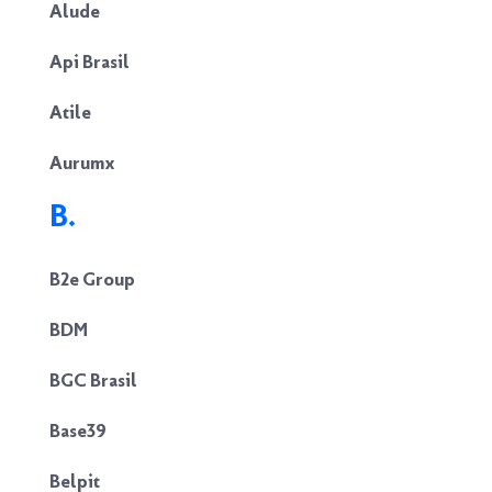
Alude
Api Brasil
Atile
Aurumx
B.
B2e Group
BDM
BGC Brasil
Base39
Belpit