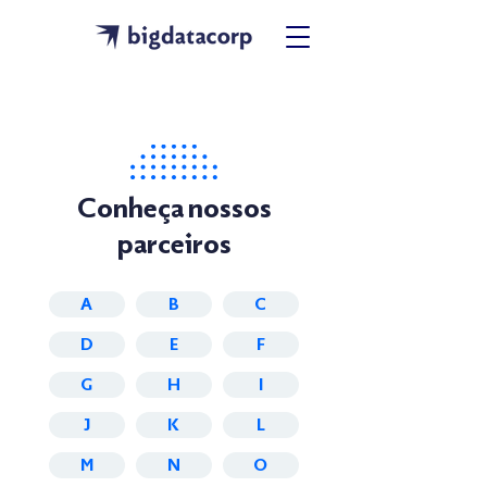
Conheça nossos
parceiros
A
B
C
D
E
F
G
H
I
J
K
L
M
N
O