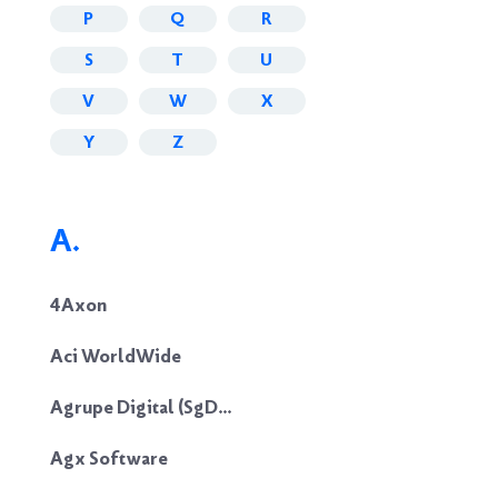
P
Q
R
S
T
U
V
W
X
Y
Z
A.
4Axon
Aci WorldWide
Agrupe Digital (SgDesp)
Agx Software