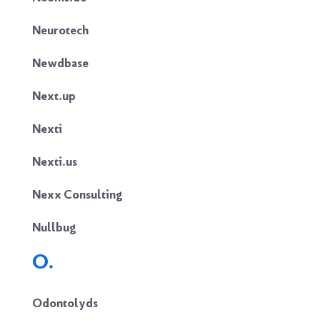
Neurotech
Newdbase
Next.up
Nexti
Nexti.us
Nexx Consulting
Nullbug
O.
Odontolyds