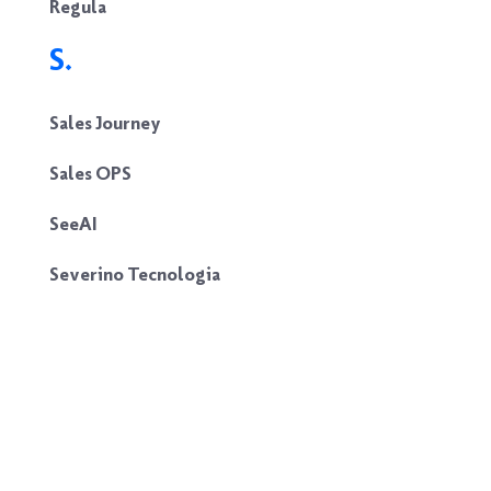
Regula
S.
Sales Journey
Sales OPS
SeeAI
Severino Tecnologia
Sixchains
Soluti
Stallos
Stric