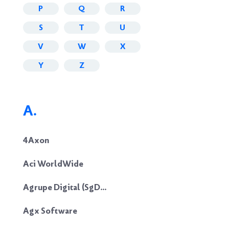
P
Q
R
S
T
U
V
W
X
Y
Z
A.
4Axon
Aci WorldWide
Agrupe Digital (SgDesp)
Agx Software