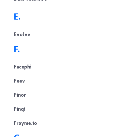
E.
Evolve
F.
Facephi
Feev
Finor
Finqi
Frayme.io