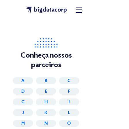
Conheça nossos
parceiros
A
B
C
D
E
F
G
H
I
J
K
L
M
N
O