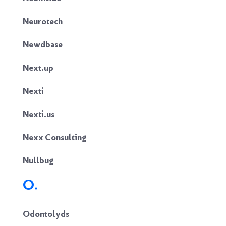
Neurotech
Newdbase
Next.up
Nexti
Nexti.us
Nexx Consulting
Nullbug
O.
Odontolyds