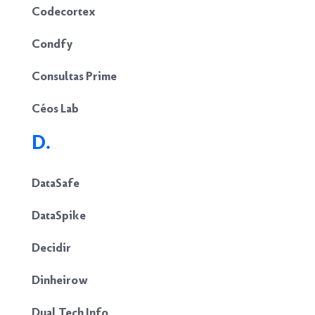
Codecortex
Condfy
Consultas Prime
Céos Lab
D.
DataSafe
DataSpike
Decidir
Dinheirow
Dual Tech Info