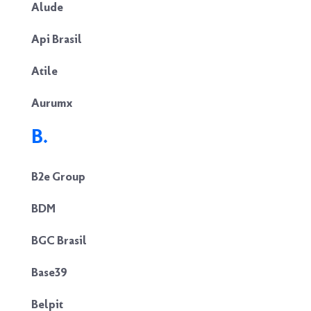
Alude
Api Brasil
Atile
Aurumx
B.
B2e Group
BDM
BGC Brasil
Base39
Belpit